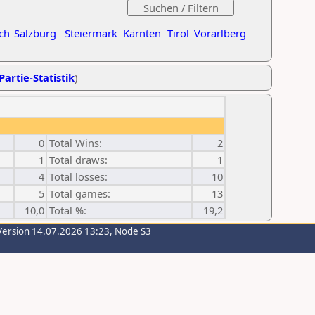
ch
Salzburg
Steiermark
Kärnten
Tirol
Vorarlberg
Partie-Statistik
)
0
Total Wins:
2
1
Total draws:
1
4
Total losses:
10
5
Total games:
13
10,0
Total %:
19,2
Version 14.07.2026 13:23, Node S3