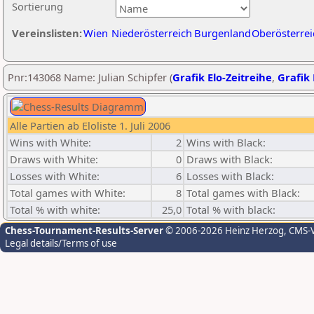
Sortierung
Vereinslisten:
Wien
Niederösterreich
Burgenland
Oberösterrei
Pnr:143068 Name: Julian Schipfer (
Grafik Elo-Zeitreihe
,
Grafik 
Alle Partien ab Eloliste 1. Juli 2006
Wins with White:
2
Wins with Black:
Draws with White:
0
Draws with Black:
Losses with White:
6
Losses with Black:
Total games with White:
8
Total games with Black:
Total % with white:
25,0
Total % with black:
Chess-Tournament-Results-Server
© 2006-2026 Heinz Herzog
, CMS-
Legal details/Terms of use