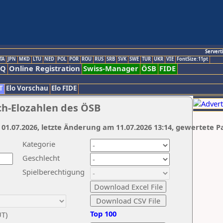
Servert
TA
JPN
MKD
LTU
NED
POL
POR
ROU
RUS
SRB
SVK
SWE
TUR
UKR
VIE
FontSize:11pt
AQ
Online Registration
Swiss-Manager
ÖSB
FIDE
T
Elo Vorschau
Elo FIDE
ch-Elozahlen des ÖSB
 01.07.2026, letzte Änderung am 11.07.2026 13:14, gewertete P
Kategorie
Geschlecht
Spielberechtigung
Top 100
UT)