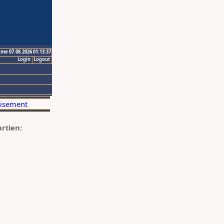
ime 07.08.2026 01:13:37
Login
Logout
artien: