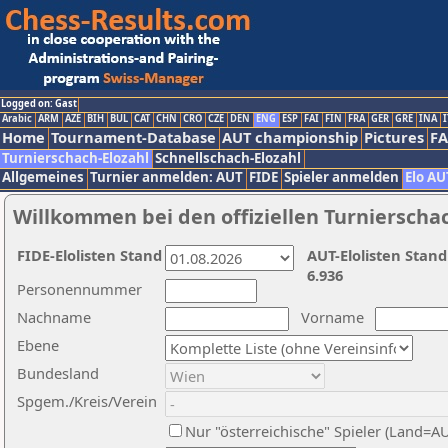
Logged on: Gast
Arabic
ARM
AZE
BIH
BUL
CAT
CHN
CRO
CZE
DEN
ENG
ESP
FAI
FIN
FRA
GER
GRE
INA
I
Home
Tournament-Database
AUT championship
Pictures
F
Turnierschach-Elozahl
Schnellschach-Elozahl
Allgemeines
Turnier anmelden: AUT
FIDE
Spieler anmelden
Elo AU
Willkommen bei den offiziellen Turnierscha
FIDE-Elolisten Stand
AUT-Elolisten Stand
6.936
Personennummer
Nachname
Vorname
Ebene
Bundesland
Spgem./Kreis/Verein
Nur "österreichische" Spieler (Land=A