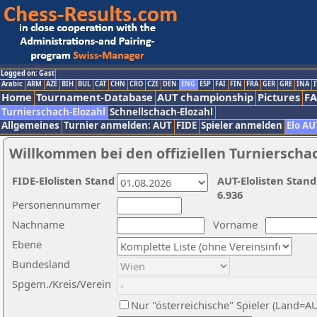
Logged on: Gast
Arabic
ARM
AZE
BIH
BUL
CAT
CHN
CRO
CZE
DEN
ENG
ESP
FAI
FIN
FRA
GER
GRE
INA
I
Home
Tournament-Database
AUT championship
Pictures
F
Turnierschach-Elozahl
Schnellschach-Elozahl
Allgemeines
Turnier anmelden: AUT
FIDE
Spieler anmelden
Elo AU
Willkommen bei den offiziellen Turnierscha
FIDE-Elolisten Stand
AUT-Elolisten Stand
6.936
Personennummer
Nachname
Vorname
Ebene
Bundesland
Spgem./Kreis/Verein
Nur "österreichische" Spieler (Land=A