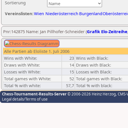
Sortierung
Vereinslisten:
Wien
Niederösterreich
Burgenland
Oberösterrei
Pnr:142875 Name: Jan Pillhofer-Schneider (
Grafik Elo-Zeitreihe
Alle Partien ab Eloliste 1. Juli 2006
Wins with White:
23
Wins with Black:
Draws with White:
14
Draws with Black:
Losses with White:
15
Losses with Black:
Total games with White:
52
Total games with Black:
Total % with white:
57,7
Total % with black:
Chess-Tournament-Results-Server
© 2006-2026 Heinz Herzog
, CMS-
Legal details/Terms of use