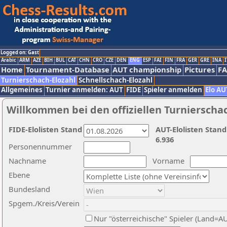
Logged on: Gast
Arabic
ARM
AZE
BIH
BUL
CAT
CHN
CRO
CZE
DEN
ENG
ESP
FAI
FIN
FRA
GER
GRE
INA
I
Home
Tournament-Database
AUT championship
Pictures
F
Turnierschach-Elozahl
Schnellschach-Elozahl
Allgemeines
Turnier anmelden: AUT
FIDE
Spieler anmelden
Elo AU
Willkommen bei den offiziellen Turnierscha
FIDE-Elolisten Stand
AUT-Elolisten Stand
6.936
Personennummer
Nachname
Vorname
Ebene
Bundesland
Spgem./Kreis/Verein
Nur "österreichische" Spieler (Land=A