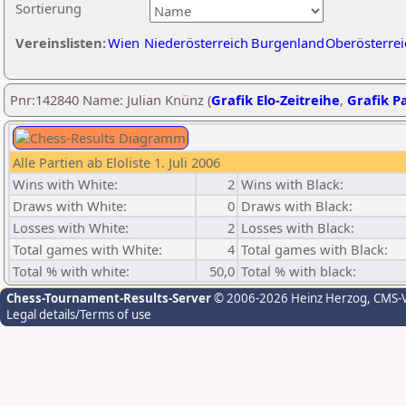
Sortierung
Vereinslisten:
Wien
Niederösterreich
Burgenland
Oberösterrei
Pnr:142840 Name: Julian Knünz (
Grafik Elo-Zeitreihe
,
Grafik Pa
Alle Partien ab Eloliste 1. Juli 2006
Wins with White:
2
Wins with Black:
Draws with White:
0
Draws with Black:
Losses with White:
2
Losses with Black:
Total games with White:
4
Total games with Black:
Total % with white:
50,0
Total % with black:
Chess-Tournament-Results-Server
© 2006-2026 Heinz Herzog
, CMS-
Legal details/Terms of use