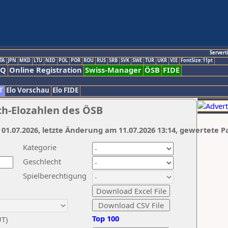
Servert
TA
JPN
MKD
LTU
NED
POL
POR
ROU
RUS
SRB
SVK
SWE
TUR
UKR
VIE
FontSize:11pt
AQ
Online Registration
Swiss-Manager
ÖSB
FIDE
T
Elo Vorschau
Elo FIDE
ch-Elozahlen des ÖSB
 01.07.2026, letzte Änderung am 11.07.2026 13:14, gewertete P
Kategorie
Geschlecht
Spielberechtigung
Top 100
UT)