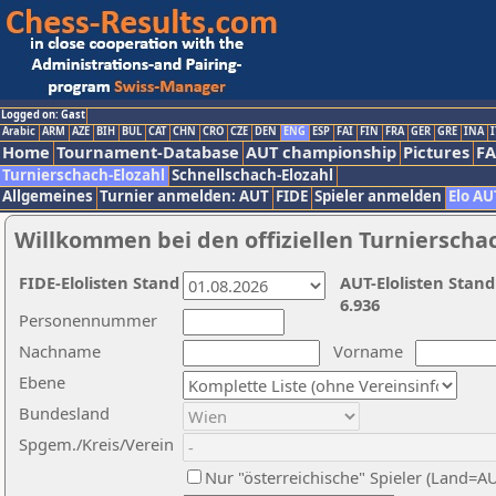
Logged on: Gast
Arabic
ARM
AZE
BIH
BUL
CAT
CHN
CRO
CZE
DEN
ENG
ESP
FAI
FIN
FRA
GER
GRE
INA
I
Home
Tournament-Database
AUT championship
Pictures
F
Turnierschach-Elozahl
Schnellschach-Elozahl
Allgemeines
Turnier anmelden: AUT
FIDE
Spieler anmelden
Elo AU
Willkommen bei den offiziellen Turnierscha
FIDE-Elolisten Stand
AUT-Elolisten Stand
6.936
Personennummer
Nachname
Vorname
Ebene
Bundesland
Spgem./Kreis/Verein
Nur "österreichische" Spieler (Land=A