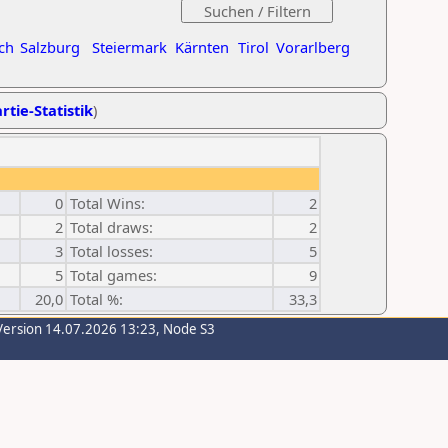
ch
Salzburg
Steiermark
Kärnten
Tirol
Vorarlberg
rtie-Statistik
)
0
Total Wins:
2
2
Total draws:
2
3
Total losses:
5
5
Total games:
9
20,0
Total %:
33,3
Version 14.07.2026 13:23, Node S3