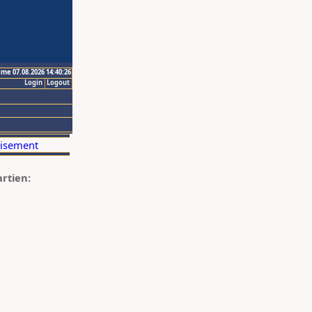
ime 07.08.2026 14:40:26
Login
Logout
artien: