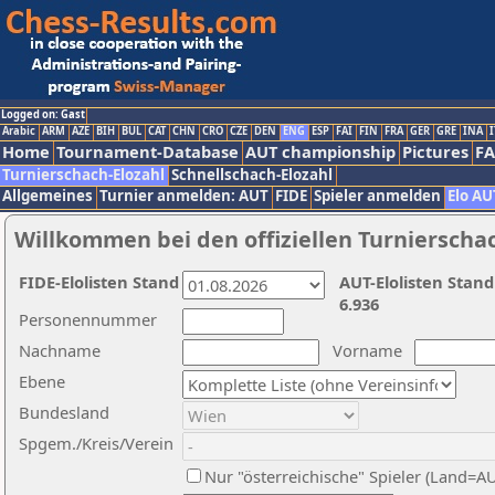
Logged on: Gast
Arabic
ARM
AZE
BIH
BUL
CAT
CHN
CRO
CZE
DEN
ENG
ESP
FAI
FIN
FRA
GER
GRE
INA
I
Home
Tournament-Database
AUT championship
Pictures
F
Turnierschach-Elozahl
Schnellschach-Elozahl
Allgemeines
Turnier anmelden: AUT
FIDE
Spieler anmelden
Elo AU
Willkommen bei den offiziellen Turnierscha
FIDE-Elolisten Stand
AUT-Elolisten Stand
6.936
Personennummer
Nachname
Vorname
Ebene
Bundesland
Spgem./Kreis/Verein
Nur "österreichische" Spieler (Land=A