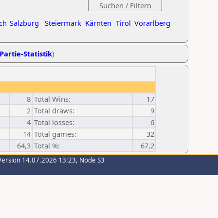
ch
Salzburg
Steiermark
Kärnten
Tirol
Vorarlberg
Partie-Statistik
)
8
Total Wins:
17
2
Total draws:
9
4
Total losses:
6
14
Total games:
32
64,3
Total %:
67,2
Version 14.07.2026 13:23, Node S3