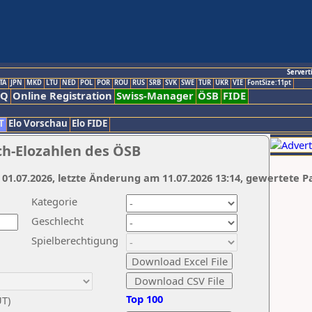
Servert
TA
JPN
MKD
LTU
NED
POL
POR
ROU
RUS
SRB
SVK
SWE
TUR
UKR
VIE
FontSize:11pt
AQ
Online Registration
Swiss-Manager
ÖSB
FIDE
T
Elo Vorschau
Elo FIDE
ch-Elozahlen des ÖSB
 01.07.2026, letzte Änderung am 11.07.2026 13:14, gewertete P
Kategorie
Geschlecht
Spielberechtigung
Top 100
UT)