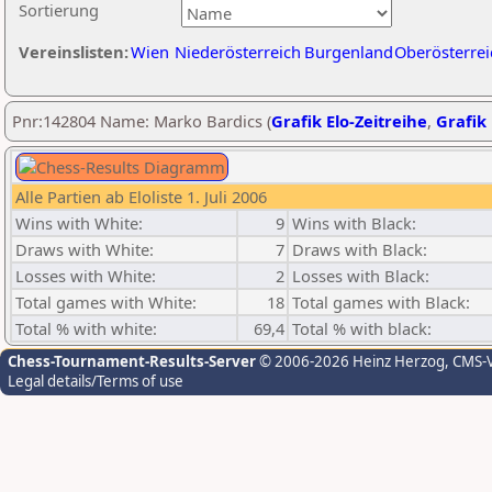
Sortierung
Vereinslisten:
Wien
Niederösterreich
Burgenland
Oberösterrei
Pnr:142804 Name: Marko Bardics (
Grafik Elo-Zeitreihe
,
Grafik 
Alle Partien ab Eloliste 1. Juli 2006
Wins with White:
9
Wins with Black:
Draws with White:
7
Draws with Black:
Losses with White:
2
Losses with Black:
Total games with White:
18
Total games with Black:
Total % with white:
69,4
Total % with black:
Chess-Tournament-Results-Server
© 2006-2026 Heinz Herzog
, CMS-
Legal details/Terms of use