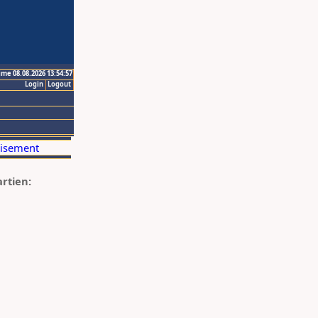
ime 08.08.2026 13:54:57
Login
Logout
artien: