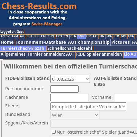
Logged on: Gast
Arabic
ARM
AZE
BIH
BUL
CAT
CHN
CRO
CZE
DEN
ENG
ESP
FAI
FIN
FRA
GER
GRE
INA
I
Home
Tournament-Database
AUT championship
Pictures
F
Turnierschach-Elozahl
Schnellschach-Elozahl
Allgemeines
Turnier anmelden: AUT
FIDE
Spieler anmelden
Elo AU
Willkommen bei den offiziellen Turnierscha
FIDE-Elolisten Stand
AUT-Elolisten Stand
6.936
Personennummer
Nachname
Vorname
Ebene
Bundesland
Spgem./Kreis/Verein
Nur "österreichische" Spieler (Land=A