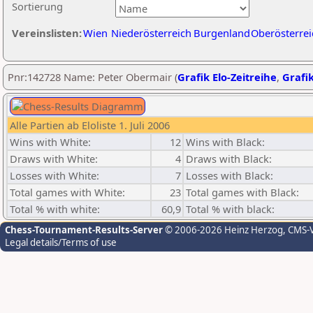
Sortierung
Vereinslisten:
Wien
Niederösterreich
Burgenland
Oberösterrei
Pnr:142728 Name: Peter Obermair (
Grafik Elo-Zeitreihe
,
Grafik
Alle Partien ab Eloliste 1. Juli 2006
Wins with White:
12
Wins with Black:
Draws with White:
4
Draws with Black:
Losses with White:
7
Losses with Black:
Total games with White:
23
Total games with Black:
Total % with white:
60,9
Total % with black:
Chess-Tournament-Results-Server
© 2006-2026 Heinz Herzog
, CMS-
Legal details/Terms of use