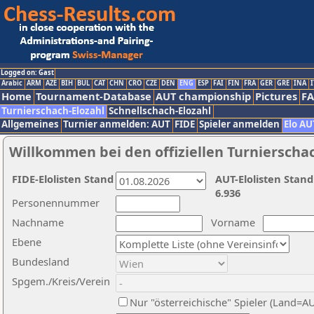
Logged on: Gast
Arabic
ARM
AZE
BIH
BUL
CAT
CHN
CRO
CZE
DEN
ENG
ESP
FAI
FIN
FRA
GER
GRE
INA
I
Home
Tournament-Database
AUT championship
Pictures
F
Turnierschach-Elozahl
Schnellschach-Elozahl
Allgemeines
Turnier anmelden: AUT
FIDE
Spieler anmelden
Elo AU
Willkommen bei den offiziellen Turnierscha
FIDE-Elolisten Stand
AUT-Elolisten Stand
6.936
Personennummer
Nachname
Vorname
Ebene
Bundesland
Spgem./Kreis/Verein
Nur "österreichische" Spieler (Land=A