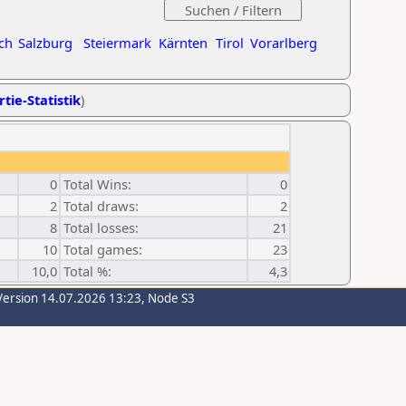
ch
Salzburg
Steiermark
Kärnten
Tirol
Vorarlberg
tie-Statistik
)
0
Total Wins:
0
2
Total draws:
2
8
Total losses:
21
10
Total games:
23
10,0
Total %:
4,3
Version 14.07.2026 13:23, Node S3