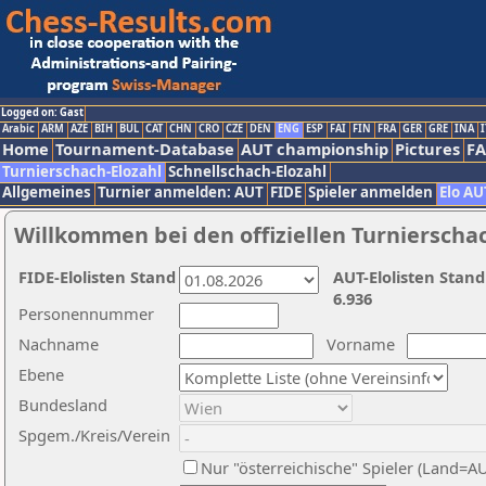
Logged on: Gast
Arabic
ARM
AZE
BIH
BUL
CAT
CHN
CRO
CZE
DEN
ENG
ESP
FAI
FIN
FRA
GER
GRE
INA
I
Home
Tournament-Database
AUT championship
Pictures
F
Turnierschach-Elozahl
Schnellschach-Elozahl
Allgemeines
Turnier anmelden: AUT
FIDE
Spieler anmelden
Elo AU
Willkommen bei den offiziellen Turnierscha
FIDE-Elolisten Stand
AUT-Elolisten Stand
6.936
Personennummer
Nachname
Vorname
Ebene
Bundesland
Spgem./Kreis/Verein
Nur "österreichische" Spieler (Land=A