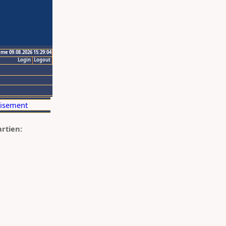
ime 09.08.2026 15:29:04
Login
Logout
artien: