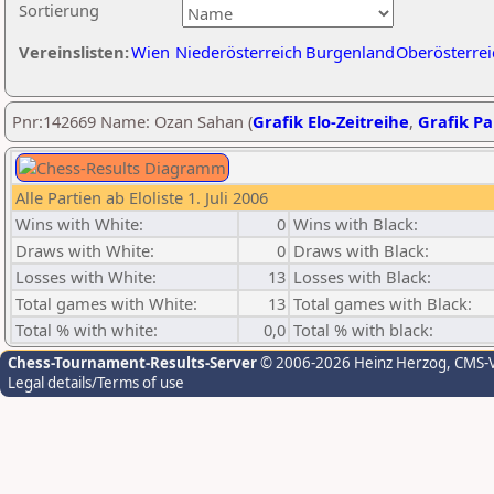
Sortierung
Vereinslisten:
Wien
Niederösterreich
Burgenland
Oberösterrei
Pnr:142669 Name: Ozan Sahan (
Grafik Elo-Zeitreihe
,
Grafik Par
Alle Partien ab Eloliste 1. Juli 2006
Wins with White:
0
Wins with Black:
Draws with White:
0
Draws with Black:
Losses with White:
13
Losses with Black:
Total games with White:
13
Total games with Black:
Total % with white:
0,0
Total % with black:
Chess-Tournament-Results-Server
© 2006-2026 Heinz Herzog
, CMS-
Legal details/Terms of use