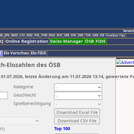
Servert
TA
JPN
MKD
LTU
NED
POL
POR
ROU
RUS
SRB
SVK
SWE
TUR
UKR
VIE
FontSize:11pt
AQ
Online Registration
Swiss-Manager
ÖSB
FIDE
T
Elo Vorschau
Elo FIDE
ch-Elozahlen des ÖSB
 01.07.2026, letzte Änderung am 11.07.2026 13:14, gewertete P
Kategorie
Geschlecht
Spielberechtigung
Top 100
UT)