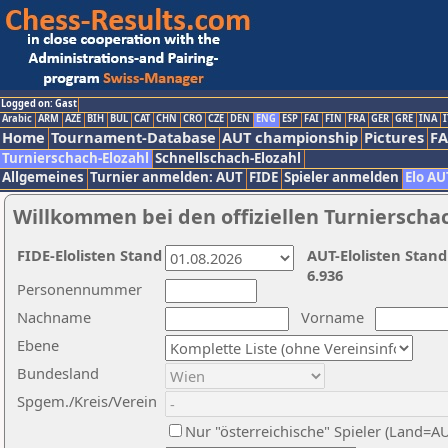
Logged on: Gast
Arabic
ARM
AZE
BIH
BUL
CAT
CHN
CRO
CZE
DEN
ENG
ESP
FAI
FIN
FRA
GER
GRE
INA
I
Home
Tournament-Database
AUT championship
Pictures
F
Turnierschach-Elozahl
Schnellschach-Elozahl
Allgemeines
Turnier anmelden: AUT
FIDE
Spieler anmelden
Elo AU
Willkommen bei den offiziellen Turnierscha
FIDE-Elolisten Stand
AUT-Elolisten Stand
6.936
Personennummer
Nachname
Vorname
Ebene
Bundesland
Spgem./Kreis/Verein
Nur "österreichische" Spieler (Land=A