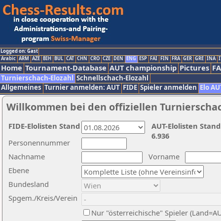
Logged on: Gast
Arabic
ARM
AZE
BIH
BUL
CAT
CHN
CRO
CZE
DEN
ENG
ESP
FAI
FIN
FRA
GER
GRE
INA
I
Home
Tournament-Database
AUT championship
Pictures
F
Turnierschach-Elozahl
Schnellschach-Elozahl
Allgemeines
Turnier anmelden: AUT
FIDE
Spieler anmelden
Elo AU
Willkommen bei den offiziellen Turnierscha
FIDE-Elolisten Stand
AUT-Elolisten Stand
6.936
Personennummer
Nachname
Vorname
Ebene
Bundesland
Spgem./Kreis/Verein
Nur "österreichische" Spieler (Land=A