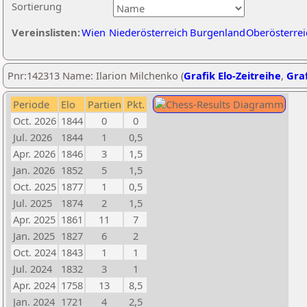
Sortierung
Vereinslisten:
Wien
Niederösterreich
Burgenland
Oberösterrei
Pnr:142313 Name: Ilarion Milchenko (
Grafik Elo-Zeitreihe
,
Graf
Periode
Elo
Partien
Pkt.
Oct. 2026
1844
0
0
Jul. 2026
1844
1
0,5
Apr. 2026
1846
3
1,5
Jan. 2026
1852
5
1,5
Oct. 2025
1877
1
0,5
Jul. 2025
1874
2
1,5
Apr. 2025
1861
11
7
Jan. 2025
1827
6
2
Oct. 2024
1843
1
1
Jul. 2024
1832
3
1
Apr. 2024
1758
13
8,5
Jan. 2024
1721
4
2,5