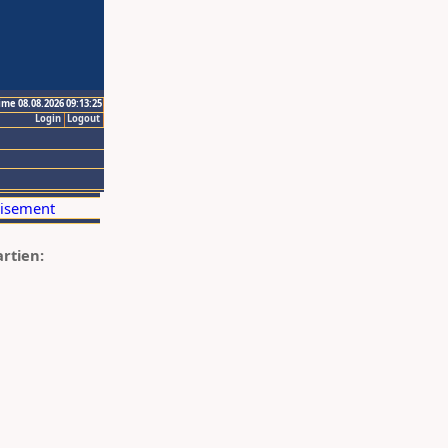
ime 08.08.2026 09:13:25
Login
Logout
artien: