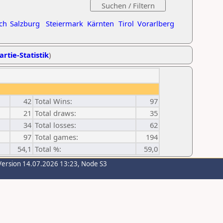
ch
Salzburg
Steiermark
Kärnten
Tirol
Vorarlberg
artie-Statistik
)
42
Total Wins:
97
21
Total draws:
35
34
Total losses:
62
97
Total games:
194
54,1
Total %:
59,0
Version 14.07.2026 13:23, Node S3