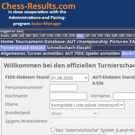
Logged on: Gast
Arabic
ARM
AZE
BIH
BUL
CAT
CHN
CRO
CZE
DEN
ENG
ESP
FAI
FIN
FRA
GER
GRE
INA
I
Home
Tournament-Database
AUT championship
Pictures
F
Turnierschach-Elozahl
Schnellschach-Elozahl
Allgemeines
Turnier anmelden: AUT
FIDE
Spieler anmelden
Elo AU
Willkommen bei den offiziellen Turnierscha
FIDE-Elolisten Stand
AUT-Elolisten Stand
6.936
Personennummer
Nachname
Vorname
Ebene
Bundesland
Spgem./Kreis/Verein
Nur "österreichische" Spieler (Land=A