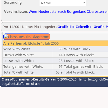
Sortierung
Vereinslisten:
Wien
Niederösterreich
Burgenland
Oberösterrei
Pnr:142001 Name: Pia Langeder (
Grafik Elo-Zeitreihe
,
Grafik P
Alle Partien ab Eloliste 1. Juli 2006
Wins with White:
55
Wins with Black:
Draws with White:
14
Draws with Black:
Losses with White:
28
Losses with Black:
Total games with White:
97
Total games with Black:
Total % with white:
63,9
Total % with black:
Chess-Tournament-Results-Server
© 2006-2026 Heinz Herzog
, CMS-
Legal details/Terms of use