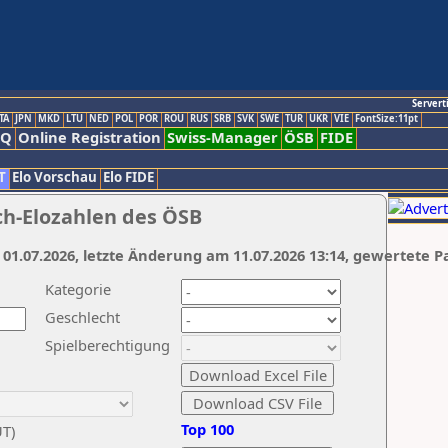
Servert
TA
JPN
MKD
LTU
NED
POL
POR
ROU
RUS
SRB
SVK
SWE
TUR
UKR
VIE
FontSize:11pt
AQ
Online Registration
Swiss-Manager
ÖSB
FIDE
T
Elo Vorschau
Elo FIDE
ch-Elozahlen des ÖSB
 01.07.2026, letzte Änderung am 11.07.2026 13:14, gewertete P
Kategorie
Geschlecht
Spielberechtigung
Top 100
UT)