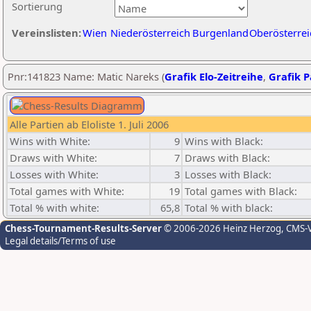
Sortierung
Vereinslisten:
Wien
Niederösterreich
Burgenland
Oberösterrei
Pnr:141823 Name: Matic Nareks (
Grafik Elo-Zeitreihe
,
Grafik P
Alle Partien ab Eloliste 1. Juli 2006
Wins with White:
9
Wins with Black:
Draws with White:
7
Draws with Black:
Losses with White:
3
Losses with Black:
Total games with White:
19
Total games with Black:
Total % with white:
65,8
Total % with black:
Chess-Tournament-Results-Server
© 2006-2026 Heinz Herzog
, CMS-
Legal details/Terms of use