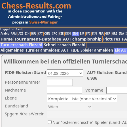
Logged on: Gast
Arabic
ARM
AZE
BIH
BUL
CAT
CHN
CRO
CZE
DEN
ENG
ESP
FAI
FIN
FRA
GER
GRE
INA
I
Home
Tournament-Database
AUT championship
Pictures
F
Turnierschach-Elozahl
Schnellschach-Elozahl
Allgemeines
Turnier anmelden: AUT
FIDE
Spieler anmelden
Elo AU
Willkommen bei den offiziellen Turnierscha
FIDE-Elolisten Stand
AUT-Elolisten Stand
6.936
Personennummer
Nachname
Vorname
Ebene
Bundesland
Spgem./Kreis/Verein
Nur "österreichische" Spieler (Land=A