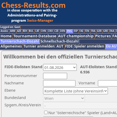
Logged on: Gast
Arabic
ARM
AZE
BIH
BUL
CAT
CHN
CRO
CZE
DEN
ENG
ESP
FAI
FIN
FRA
GER
GRE
INA
I
Home
Tournament-Database
AUT championship
Pictures
F
Turnierschach-Elozahl
Schnellschach-Elozahl
Allgemeines
Turnier anmelden: AUT
FIDE
Spieler anmelden
Elo AU
Willkommen bei den offiziellen Turnierscha
FIDE-Elolisten Stand
AUT-Elolisten Stand
6.936
Personennummer
Nachname
Vorname
Ebene
Bundesland
Spgem./Kreis/Verein
Nur "österreichische" Spieler (Land=A