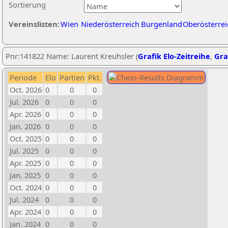
Sortierung
Vereinslisten:
Wien
Niederösterreich
Burgenland
Oberösterrei
Pnr:141822 Name: Laurent Kreuhsler (
Grafik Elo-Zeitreihe
,
Gra
Periode
Elo
Partien
Pkt.
Oct. 2026
0
0
0
Jul. 2026
0
0
0
Apr. 2026
0
0
0
Jan. 2026
0
0
0
Oct. 2025
0
0
0
Jul. 2025
0
0
0
Apr. 2025
0
0
0
Jan. 2025
0
0
0
Oct. 2024
0
0
0
Jul. 2024
0
0
0
Apr. 2024
0
0
0
Jan. 2024
0
0
0