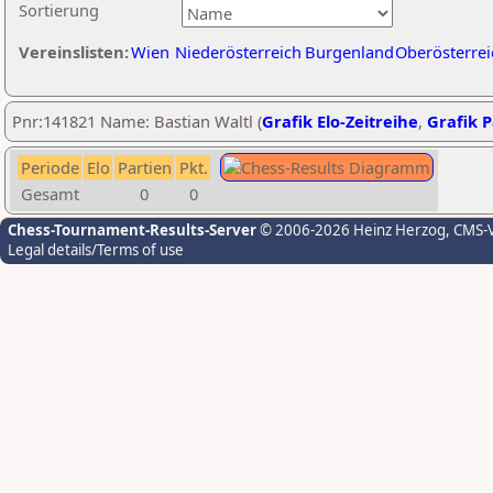
Sortierung
Vereinslisten:
Wien
Niederösterreich
Burgenland
Oberösterrei
Pnr:141821 Name: Bastian Waltl (
Grafik Elo-Zeitreihe
,
Grafik P
Periode
Elo
Partien
Pkt.
Gesamt
0
0
Chess-Tournament-Results-Server
© 2006-2026 Heinz Herzog
, CMS-
Legal details/Terms of use