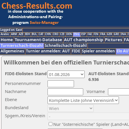
Logged on: Gast
Arabic
ARM
AZE
BIH
BUL
CAT
CHN
CRO
CZE
DEN
ENG
ESP
FAI
FIN
FRA
GER
GRE
INA
I
Home
Tournament-Database
AUT championship
Pictures
F
Turnierschach-Elozahl
Schnellschach-Elozahl
Allgemeines
Turnier anmelden: AUT
FIDE
Spieler anmelden
Elo AU
Willkommen bei den offiziellen Turnierscha
FIDE-Elolisten Stand
AUT-Elolisten Stand
6.936
Personennummer
Nachname
Vorname
Ebene
Bundesland
Spgem./Kreis/Verein
Nur "österreichische" Spieler (Land=A