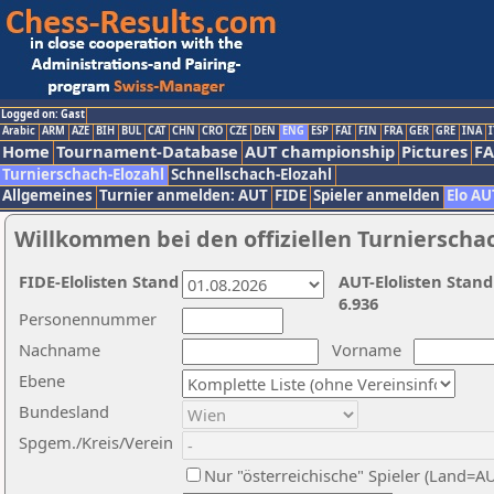
Logged on: Gast
Arabic
ARM
AZE
BIH
BUL
CAT
CHN
CRO
CZE
DEN
ENG
ESP
FAI
FIN
FRA
GER
GRE
INA
I
Home
Tournament-Database
AUT championship
Pictures
F
Turnierschach-Elozahl
Schnellschach-Elozahl
Allgemeines
Turnier anmelden: AUT
FIDE
Spieler anmelden
Elo AU
Willkommen bei den offiziellen Turnierscha
FIDE-Elolisten Stand
AUT-Elolisten Stand
6.936
Personennummer
Nachname
Vorname
Ebene
Bundesland
Spgem./Kreis/Verein
Nur "österreichische" Spieler (Land=A