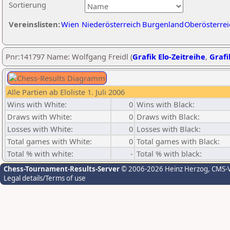
Sortierung
Vereinslisten:
Wien
Niederösterreich
Burgenland
Oberösterrei
Pnr:141797 Name: Wolfgang Freidl (
Grafik Elo-Zeitreihe
,
Grafi
Alle Partien ab Eloliste 1. Juli 2006
Wins with White:
0
Wins with Black:
Draws with White:
0
Draws with Black:
Losses with White:
0
Losses with Black:
Total games with White:
0
Total games with Black:
Total % with white:
-
Total % with black:
Chess-Tournament-Results-Server
© 2006-2026 Heinz Herzog
, CMS-
Legal details/Terms of use