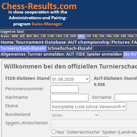
Logged on: Gast
Arabic
ARM
AZE
BIH
BUL
CAT
CHN
CRO
CZE
DEN
ENG
ESP
FAI
FIN
FRA
GER
GRE
INA
I
Home
Tournament-Database
AUT championship
Pictures
F
Turnierschach-Elozahl
Schnellschach-Elozahl
Allgemeines
Turnier anmelden: AUT
FIDE
Spieler anmelden
Elo AU
Willkommen bei den offiziellen Turnierscha
FIDE-Elolisten Stand
AUT-Elolisten Stand
6.936
Personennummer
Nachname
Vorname
Ebene
Bundesland
Spgem./Kreis/Verein
Nur "österreichische" Spieler (Land=A