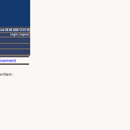
ime 08.08.2026 13:51:35
Login
Logout
artien: