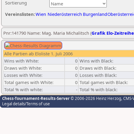
Sortierung
Vereinslisten:
Wien
Niederösterreich
Burgenland
Oberösterrei
Pnr:141790 Name: Mag. Maria Michalitsch (
Grafik Elo-Zeitreihe
Alle Partien ab Eloliste 1. Juli 2006
Wins with White:
0
Wins with Black:
Draws with White:
0
Draws with Black:
Losses with White:
0
Losses with Black:
Total games with White:
0
Total games with Black:
Total % with white:
-
Total % with black:
Chess-Tournament-Results-Server
© 2006-2026 Heinz Herzog
, CMS-
Legal details/Terms of use