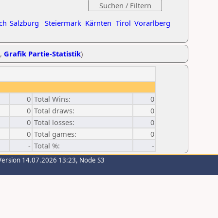
ch
Salzburg
Steiermark
Kärnten
Tirol
Vorarlberg
,
Grafik Partie-Statistik
)
0
Total Wins:
0
0
Total draws:
0
0
Total losses:
0
0
Total games:
0
-
Total %:
-
Version 14.07.2026 13:23, Node S3