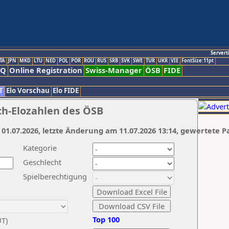
Servert
TA
JPN
MKD
LTU
NED
POL
POR
ROU
RUS
SRB
SVK
SWE
TUR
UKR
VIE
FontSize:11pt
AQ
Online Registration
Swiss-Manager
ÖSB
FIDE
T
Elo Vorschau
Elo FIDE
ch-Elozahlen des ÖSB
 01.07.2026, letzte Änderung am 11.07.2026 13:14, gewertete P
Kategorie
Geschlecht
Spielberechtigung
Top 100
UT)