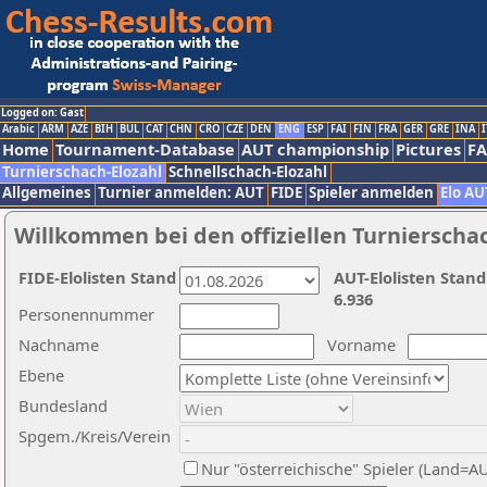
Logged on: Gast
Arabic
ARM
AZE
BIH
BUL
CAT
CHN
CRO
CZE
DEN
ENG
ESP
FAI
FIN
FRA
GER
GRE
INA
I
Home
Tournament-Database
AUT championship
Pictures
F
Turnierschach-Elozahl
Schnellschach-Elozahl
Allgemeines
Turnier anmelden: AUT
FIDE
Spieler anmelden
Elo AU
Willkommen bei den offiziellen Turnierscha
FIDE-Elolisten Stand
AUT-Elolisten Stand
6.936
Personennummer
Nachname
Vorname
Ebene
Bundesland
Spgem./Kreis/Verein
Nur "österreichische" Spieler (Land=A