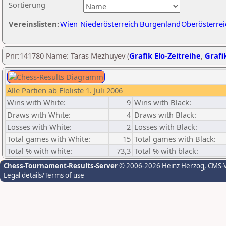
Sortierung
Vereinslisten:
Wien
Niederösterreich
Burgenland
Oberösterrei
Pnr:141780 Name: Taras Mezhuyev (
Grafik Elo-Zeitreihe
,
Grafik
Alle Partien ab Eloliste 1. Juli 2006
Wins with White:
9
Wins with Black:
Draws with White:
4
Draws with Black:
Losses with White:
2
Losses with Black:
Total games with White:
15
Total games with Black:
Total % with white:
73,3
Total % with black:
Chess-Tournament-Results-Server
© 2006-2026 Heinz Herzog
, CMS-
Legal details/Terms of use