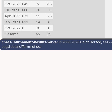
Oct. 2023
845
5
2,5
Jul. 2023
800
9
2
Apr. 2023
871
11
5,5
Jan. 2023
811
14
6
Oct. 2022
0
0
0
Gesamt
65
25
Chess-Tournament-Results-Server
© 2006-2026 Heinz Herzog
, CMS-
Legal details/Terms of use