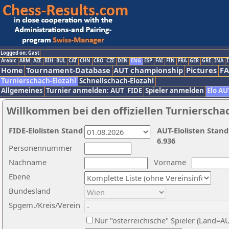
Logged on: Gast
Arabic
ARM
AZE
BIH
BUL
CAT
CHN
CRO
CZE
DEN
ENG
ESP
FAI
FIN
FRA
GER
GRE
INA
I
Home
Tournament-Database
AUT championship
Pictures
F
Turnierschach-Elozahl
Schnellschach-Elozahl
Allgemeines
Turnier anmelden: AUT
FIDE
Spieler anmelden
Elo AU
Willkommen bei den offiziellen Turnierscha
FIDE-Elolisten Stand
AUT-Elolisten Stand
6.936
Personennummer
Nachname
Vorname
Ebene
Bundesland
Spgem./Kreis/Verein
Nur "österreichische" Spieler (Land=A