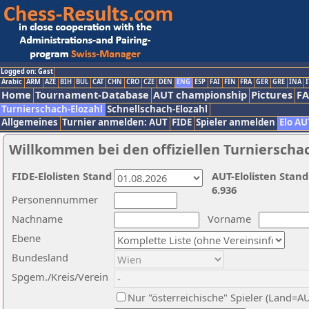
Logged on: Gast
Arabic
ARM
AZE
BIH
BUL
CAT
CHN
CRO
CZE
DEN
ENG
ESP
FAI
FIN
FRA
GER
GRE
INA
I
Home
Tournament-Database
AUT championship
Pictures
F
Turnierschach-Elozahl
Schnellschach-Elozahl
Allgemeines
Turnier anmelden: AUT
FIDE
Spieler anmelden
Elo AU
Willkommen bei den offiziellen Turnierscha
FIDE-Elolisten Stand
AUT-Elolisten Stand
6.936
Personennummer
Nachname
Vorname
Ebene
Bundesland
Spgem./Kreis/Verein
Nur "österreichische" Spieler (Land=A