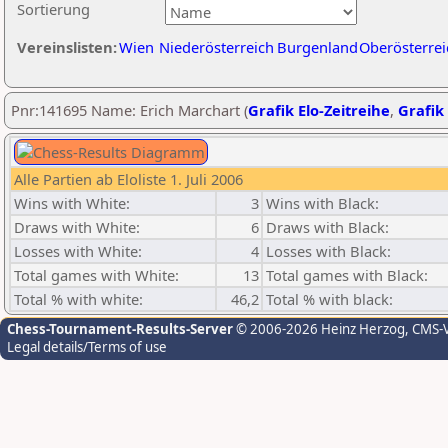
Sortierung
Vereinslisten:
Wien
Niederösterreich
Burgenland
Oberösterrei
Pnr:141695 Name: Erich Marchart (
Grafik Elo-Zeitreihe
,
Grafik 
Alle Partien ab Eloliste 1. Juli 2006
Wins with White:
3
Wins with Black:
Draws with White:
6
Draws with Black:
Losses with White:
4
Losses with Black:
Total games with White:
13
Total games with Black:
Total % with white:
46,2
Total % with black:
Chess-Tournament-Results-Server
© 2006-2026 Heinz Herzog
, CMS-
Legal details/Terms of use