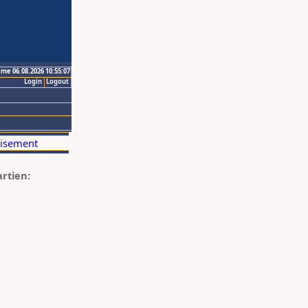
ime 06.08.2026 10:55:07
Login
Logout
artien: