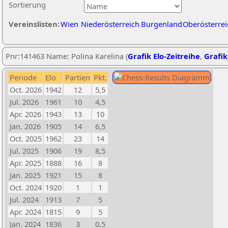
Sortierung
Vereinslisten:
Wien
Niederösterreich
Burgenland
Oberösterrei
Pnr:141463 Name: Polina Karelina (
Grafik Elo-Zeitreihe
,
Grafik
Periode
Elo
Partien
Pkt.
Oct. 2026
1942
12
5,5
Jul. 2026
1961
10
4,5
Apr. 2026
1943
13
10
Jan. 2026
1905
14
6,5
Oct. 2025
1962
23
14
Jul. 2025
1906
19
8,5
Apr. 2025
1888
16
8
Jan. 2025
1921
15
8
Oct. 2024
1920
1
1
Jul. 2024
1913
7
5
Apr. 2024
1815
9
5
Jan. 2024
1836
3
0,5