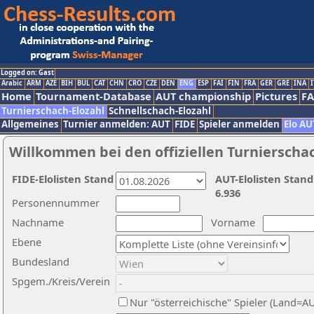
Logged on: Gast
Arabic
ARM
AZE
BIH
BUL
CAT
CHN
CRO
CZE
DEN
ENG
ESP
FAI
FIN
FRA
GER
GRE
INA
I
Home
Tournament-Database
AUT championship
Pictures
F
Turnierschach-Elozahl
Schnellschach-Elozahl
Allgemeines
Turnier anmelden: AUT
FIDE
Spieler anmelden
Elo AU
Willkommen bei den offiziellen Turnierscha
FIDE-Elolisten Stand
AUT-Elolisten Stand
6.936
Personennummer
Nachname
Vorname
Ebene
Bundesland
Spgem./Kreis/Verein
Nur "österreichische" Spieler (Land=A