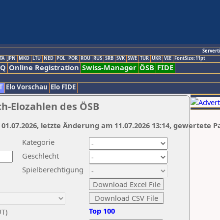
Servert
TA
JPN
MKD
LTU
NED
POL
POR
ROU
RUS
SRB
SVK
SWE
TUR
UKR
VIE
FontSize:11pt
AQ
Online Registration
Swiss-Manager
ÖSB
FIDE
T
Elo Vorschau
Elo FIDE
ch-Elozahlen des ÖSB
 01.07.2026, letzte Änderung am 11.07.2026 13:14, gewertete P
Kategorie
Geschlecht
Spielberechtigung
Top 100
UT)