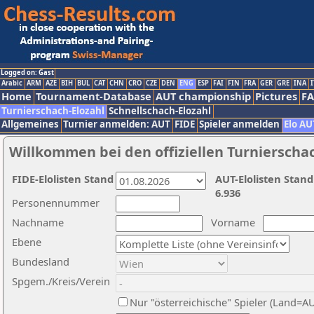
Logged on: Gast
Arabic
ARM
AZE
BIH
BUL
CAT
CHN
CRO
CZE
DEN
ENG
ESP
FAI
FIN
FRA
GER
GRE
INA
I
Home
Tournament-Database
AUT championship
Pictures
F
Turnierschach-Elozahl
Schnellschach-Elozahl
Allgemeines
Turnier anmelden: AUT
FIDE
Spieler anmelden
Elo AU
Willkommen bei den offiziellen Turnierscha
FIDE-Elolisten Stand
AUT-Elolisten Stand
6.936
Personennummer
Nachname
Vorname
Ebene
Bundesland
Spgem./Kreis/Verein
Nur "österreichische" Spieler (Land=A