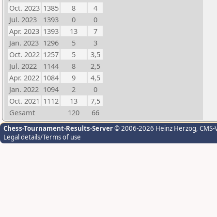
Oct. 2023
1385
8
4
Jul. 2023
1393
0
0
Apr. 2023
1393
13
7
Jan. 2023
1296
5
3
Oct. 2022
1257
5
3,5
Jul. 2022
1144
8
2,5
Apr. 2022
1084
9
4,5
Jan. 2022
1094
2
0
Oct. 2021
1112
13
7,5
Gesamt
120
66
Chess-Tournament-Results-Server
© 2006-2026 Heinz Herzog
, CMS-
Legal details/Terms of use