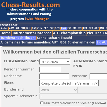
Logged on: Gast
Arabic
ARM
AZE
BIH
BUL
CAT
CHN
CRO
CZE
DEN
ENG
ESP
FAI
FIN
FRA
GER
GRE
INA
I
Home
Tournament-Database
AUT championship
Pictures
F
Turnierschach-Elozahl
Schnellschach-Elozahl
Allgemeines
Turnier anmelden: AUT
FIDE
Spieler anmelden
Elo AU
Willkommen bei den offiziellen Turnierscha
FIDE-Elolisten Stand
AUT-Elolisten Stand
6.936
Personennummer
Nachname
Vorname
Ebene
Bundesland
Spgem./Kreis/Verein
Nur "österreichische" Spieler (Land=A