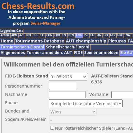
Logged on: Gast
Arabic
ARM
AZE
BIH
BUL
CAT
CHN
CRO
CZE
DEN
ENG
ESP
FAI
FIN
FRA
GER
GRE
INA
I
Home
Tournament-Database
AUT championship
Pictures
F
Turnierschach-Elozahl
Schnellschach-Elozahl
Allgemeines
Turnier anmelden: AUT
FIDE
Spieler anmelden
Elo AU
Willkommen bei den offiziellen Turnierscha
FIDE-Elolisten Stand
AUT-Elolisten Stand
6.936
Personennummer
Nachname
Vorname
Ebene
Bundesland
Spgem./Kreis/Verein
Nur "österreichische" Spieler (Land=A