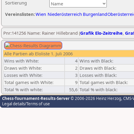
Sortierung
Vereinslisten:
Wien
Niederösterreich
Burgenland
Oberösterrei
Pnr:141256 Name: Rainer Hillebrand (
Grafik Elo-Zeitreihe
,
Graf
Alle Partien ab Eloliste 1. Juli 2006
Wins with White:
4
Wins with Black:
Draws with White:
2
Draws with Black:
Losses with White:
3
Losses with Black:
Total games with White:
9
Total games with Black:
Total % with white:
55,6
Total % with black:
Chess-Tournament-Results-Server
© 2006-2026 Heinz Herzog
, CMS-
Legal details/Terms of use