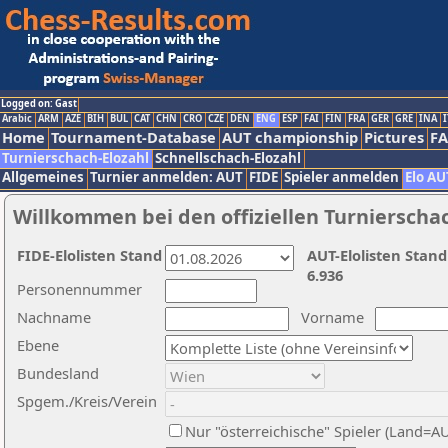
Logged on: Gast
Arabic
ARM
AZE
BIH
BUL
CAT
CHN
CRO
CZE
DEN
ENG
ESP
FAI
FIN
FRA
GER
GRE
INA
I
Home
Tournament-Database
AUT championship
Pictures
F
Turnierschach-Elozahl
Schnellschach-Elozahl
Allgemeines
Turnier anmelden: AUT
FIDE
Spieler anmelden
Elo AU
Willkommen bei den offiziellen Turnierscha
FIDE-Elolisten Stand
AUT-Elolisten Stand
6.936
Personennummer
Nachname
Vorname
Ebene
Bundesland
Spgem./Kreis/Verein
Nur "österreichische" Spieler (Land=A