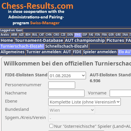
Logged on: Gast
Arabic
ARM
AZE
BIH
BUL
CAT
CHN
CRO
CZE
DEN
ENG
ESP
FAI
FIN
FRA
GER
GRE
INA
I
Home
Tournament-Database
AUT championship
Pictures
F
Turnierschach-Elozahl
Schnellschach-Elozahl
Allgemeines
Turnier anmelden: AUT
FIDE
Spieler anmelden
Elo AU
Willkommen bei den offiziellen Turnierscha
FIDE-Elolisten Stand
AUT-Elolisten Stand
6.936
Personennummer
Nachname
Vorname
Ebene
Bundesland
Spgem./Kreis/Verein
Nur "österreichische" Spieler (Land=A