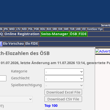
Servert
TA
JPN
MKD
LTU
NED
POL
POR
ROU
RUS
SRB
SVK
SWE
TUR
UKR
VIE
FontSize:11pt
AQ
Online Registration
Swiss-Manager
ÖSB
FIDE
T
Elo Vorschau
Elo FIDE
ch-Elozahlen des ÖSB
 01.07.2026, letzte Änderung am 11.07.2026 13:14, gewertete P
Kategorie
Geschlecht
Spielberechtigung
Top 100
UT)