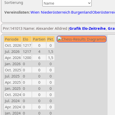
Sortierung
Vereinslisten:
Wien
Niederösterreich
Burgenland
Oberösterrei
Pnr:141013 Name: Alexander Alldred (
Grafik Elo-Zeitreihe
,
Graf
Periode
Elo
Partien
Pkt.
Oct. 2026
1217
0
0
Jul. 2026
1217
4
1,5
Apr. 2026
1200
6
1,5
Jan. 2026
0
0
0
Oct. 2025
0
0
0
Jul. 2025
0
0
0
Apr. 2025
0
0
0
Jan. 2025
0
0
0
Oct. 2024
0
0
0
Jul. 2024
0
0
0
Apr. 2024
0
0
0
Jan. 2024
0
0
0