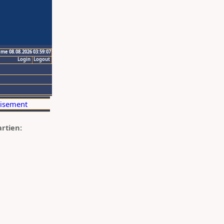
ime 08.08.2026 03:59:07
Login
Logout
artien: