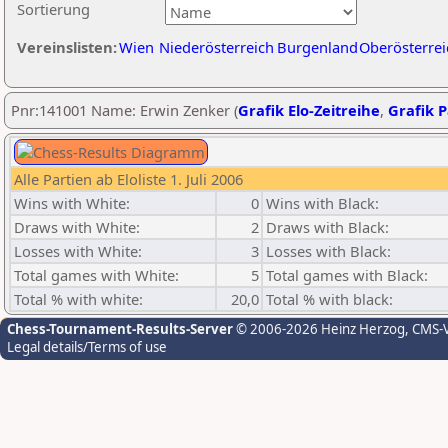
Sortierung
Vereinslisten:
Wien
Niederösterreich
Burgenland
Oberösterrei
Pnr:141001 Name: Erwin Zenker (
Grafik Elo-Zeitreihe
,
Grafik P
Alle Partien ab Eloliste 1. Juli 2006
Wins with White:
0
Wins with Black:
Draws with White:
2
Draws with Black:
Losses with White:
3
Losses with Black:
Total games with White:
5
Total games with Black:
Total % with white:
20,0
Total % with black:
Chess-Tournament-Results-Server
© 2006-2026 Heinz Herzog
, CMS-
Legal details/Terms of use