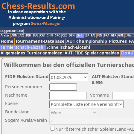
Logged on: Gast
Arabic
ARM
AZE
BIH
BUL
CAT
CHN
CRO
CZE
DEN
ENG
ESP
FAI
FIN
FRA
GER
GRE
INA
I
Home
Tournament-Database
AUT championship
Pictures
F
Turnierschach-Elozahl
Schnellschach-Elozahl
Allgemeines
Turnier anmelden: AUT
FIDE
Spieler anmelden
Elo AU
Willkommen bei den offiziellen Turnierscha
FIDE-Elolisten Stand
AUT-Elolisten Stand
6.936
Personennummer
Nachname
Vorname
Ebene
Bundesland
Spgem./Kreis/Verein
Nur "österreichische" Spieler (Land=A