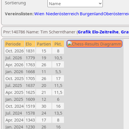
Sortierung
Vereinslisten:
Wien
Niederösterreich
Burgenland
Oberösterrei
Pnr:140786 Name: Tim Schernthaner (
Grafik Elo-Zeitreihe
,
Graf
Periode
Elo
Partien
Pkt.
Oct. 2026
1831
15
8
Jul. 2026
1779
19
10,5
Apr. 2026
1763
26
17
Jan. 2026
1668
11
5,5
Oct. 2025
1705
26
17
Jul. 2025
1637
20
11,5
Apr. 2025
1625
21
11,5
Jan. 2025
1609
12
6
Oct. 2024
1519
30
16
Jul. 2024
1578
24
13,5
Apr. 2024
1343
17
8
Jan. 2024
1230
26
16