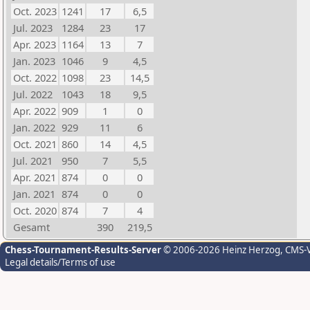
Oct. 2023
1241
17
6,5
Jul. 2023
1284
23
17
Apr. 2023
1164
13
7
Jan. 2023
1046
9
4,5
Oct. 2022
1098
23
14,5
Jul. 2022
1043
18
9,5
Apr. 2022
909
1
0
Jan. 2022
929
11
6
Oct. 2021
860
14
4,5
Jul. 2021
950
7
5,5
Apr. 2021
874
0
0
Jan. 2021
874
0
0
Oct. 2020
874
7
4
Gesamt
390
219,5
Chess-Tournament-Results-Server
© 2006-2026 Heinz Herzog
, CMS-
Legal details/Terms of use