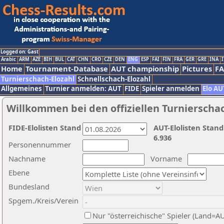
Logged on: Gast
Arabic
ARM
AZE
BIH
BUL
CAT
CHN
CRO
CZE
DEN
ENG
ESP
FAI
FIN
FRA
GER
GRE
INA
I
Home
Tournament-Database
AUT championship
Pictures
F
Turnierschach-Elozahl
Schnellschach-Elozahl
Allgemeines
Turnier anmelden: AUT
FIDE
Spieler anmelden
Elo AU
Willkommen bei den offiziellen Turnierscha
FIDE-Elolisten Stand
AUT-Elolisten Stand
6.936
Personennummer
Nachname
Vorname
Ebene
Bundesland
Spgem./Kreis/Verein
Nur "österreichische" Spieler (Land=A