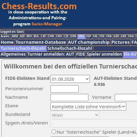
Logged on: Gast
Arabic
ARM
AZE
BIH
BUL
CAT
CHN
CRO
CZE
DEN
ENG
ESP
FAI
FIN
FRA
GER
GRE
INA
I
Home
Tournament-Database
AUT championship
Pictures
F
Turnierschach-Elozahl
Schnellschach-Elozahl
Allgemeines
Turnier anmelden: AUT
FIDE
Spieler anmelden
Elo AU
Willkommen bei den offiziellen Turnierscha
FIDE-Elolisten Stand
AUT-Elolisten Stand
6.936
Personennummer
Nachname
Vorname
Ebene
Bundesland
Spgem./Kreis/Verein
Nur "österreichische" Spieler (Land=A