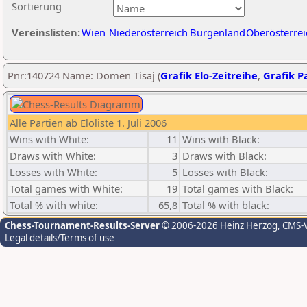
Sortierung
Vereinslisten:
Wien
Niederösterreich
Burgenland
Oberösterrei
Pnr:140724 Name: Domen Tisaj (
Grafik Elo-Zeitreihe
,
Grafik Pa
Alle Partien ab Eloliste 1. Juli 2006
Wins with White:
11
Wins with Black:
Draws with White:
3
Draws with Black:
Losses with White:
5
Losses with Black:
Total games with White:
19
Total games with Black:
Total % with white:
65,8
Total % with black:
Chess-Tournament-Results-Server
© 2006-2026 Heinz Herzog
, CMS-
Legal details/Terms of use