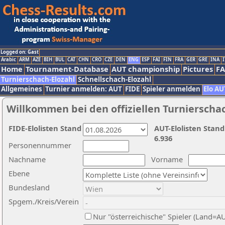
Logged on: Gast
Arabic
ARM
AZE
BIH
BUL
CAT
CHN
CRO
CZE
DEN
ENG
ESP
FAI
FIN
FRA
GER
GRE
INA
I
Home
Tournament-Database
AUT championship
Pictures
F
Turnierschach-Elozahl
Schnellschach-Elozahl
Allgemeines
Turnier anmelden: AUT
FIDE
Spieler anmelden
Elo AU
Willkommen bei den offiziellen Turnierscha
FIDE-Elolisten Stand
AUT-Elolisten Stand
6.936
Personennummer
Nachname
Vorname
Ebene
Bundesland
Spgem./Kreis/Verein
Nur "österreichische" Spieler (Land=A