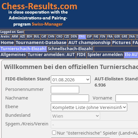
Logged on: Gast
Arabic
ARM
AZE
BIH
BUL
CAT
CHN
CRO
CZE
DEN
ENG
ESP
FAI
FIN
FRA
GER
GRE
INA
I
Home
Tournament-Database
AUT championship
Pictures
F
Turnierschach-Elozahl
Schnellschach-Elozahl
Allgemeines
Turnier anmelden: AUT
FIDE
Spieler anmelden
Elo AU
Willkommen bei den offiziellen Turnierscha
FIDE-Elolisten Stand
AUT-Elolisten Stand
6.936
Personennummer
Nachname
Vorname
Ebene
Bundesland
Spgem./Kreis/Verein
Nur "österreichische" Spieler (Land=A