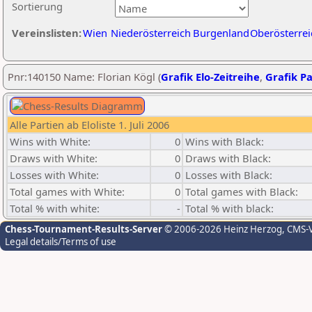
Sortierung
Vereinslisten:
Wien
Niederösterreich
Burgenland
Oberösterrei
Pnr:140150 Name: Florian Kögl (
Grafik Elo-Zeitreihe
,
Grafik Pa
Alle Partien ab Eloliste 1. Juli 2006
Wins with White:
0
Wins with Black:
Draws with White:
0
Draws with Black:
Losses with White:
0
Losses with Black:
Total games with White:
0
Total games with Black:
Total % with white:
-
Total % with black:
Chess-Tournament-Results-Server
© 2006-2026 Heinz Herzog
, CMS-
Legal details/Terms of use