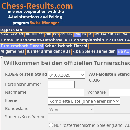
Logged on: Gast
Arabic
ARM
AZE
BIH
BUL
CAT
CHN
CRO
CZE
DEN
ENG
ESP
FAI
FIN
FRA
GER
GRE
INA
I
Home
Tournament-Database
AUT championship
Pictures
F
Turnierschach-Elozahl
Schnellschach-Elozahl
Allgemeines
Turnier anmelden: AUT
FIDE
Spieler anmelden
Elo AU
Willkommen bei den offiziellen Turnierscha
FIDE-Elolisten Stand
AUT-Elolisten Stand
6.936
Personennummer
Nachname
Vorname
Ebene
Bundesland
Spgem./Kreis/Verein
Nur "österreichische" Spieler (Land=A