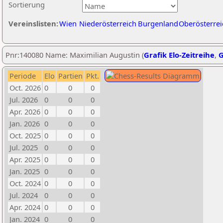
Sortierung
Vereinslisten:
Wien
Niederösterreich
Burgenland
Oberösterrei
Pnr:140080 Name: Maximilian Augustin (
Grafik Elo-Zeitreihe
,
G
Periode
Elo
Partien
Pkt.
Oct. 2026
0
0
0
Jul. 2026
0
0
0
Apr. 2026
0
0
0
Jan. 2026
0
0
0
Oct. 2025
0
0
0
Jul. 2025
0
0
0
Apr. 2025
0
0
0
Jan. 2025
0
0
0
Oct. 2024
0
0
0
Jul. 2024
0
0
0
Apr. 2024
0
0
0
Jan. 2024
0
0
0