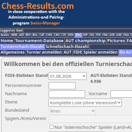
Logged on: Gast
Arabic
ARM
AZE
BIH
BUL
CAT
CHN
CRO
CZE
DEN
ENG
ESP
FAI
FIN
FRA
GER
GRE
INA
I
Home
Tournament-Database
AUT championship
Pictures
F
Turnierschach-Elozahl
Schnellschach-Elozahl
Allgemeines
Turnier anmelden: AUT
FIDE
Spieler anmelden
Elo AU
Willkommen bei den offiziellen Turnierscha
FIDE-Elolisten Stand
AUT-Elolisten Stand
6.936
Personennummer
Nachname
Vorname
Ebene
Bundesland
Spgem./Kreis/Verein
Nur "österreichische" Spieler (Land=A