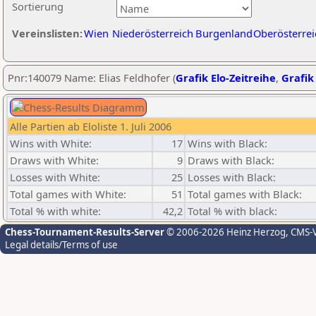
Sortierung
Vereinslisten:
Wien
Niederösterreich
Burgenland
Oberösterrei
Pnr:140079 Name: Elias Feldhofer (
Grafik Elo-Zeitreihe
,
Grafik 
Alle Partien ab Eloliste 1. Juli 2006
Wins with White:
17
Wins with Black:
Draws with White:
9
Draws with Black:
Losses with White:
25
Losses with Black:
Total games with White:
51
Total games with Black:
Total % with white:
42,2
Total % with black:
Chess-Tournament-Results-Server
© 2006-2026 Heinz Herzog
, CMS-
Legal details/Terms of use