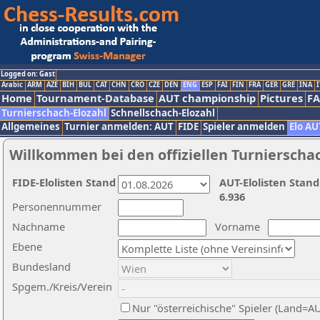
Logged on: Gast
Arabic
ARM
AZE
BIH
BUL
CAT
CHN
CRO
CZE
DEN
ENG
ESP
FAI
FIN
FRA
GER
GRE
INA
I
Home
Tournament-Database
AUT championship
Pictures
F
Turnierschach-Elozahl
Schnellschach-Elozahl
Allgemeines
Turnier anmelden: AUT
FIDE
Spieler anmelden
Elo AU
Willkommen bei den offiziellen Turnierscha
FIDE-Elolisten Stand
AUT-Elolisten Stand
6.936
Personennummer
Nachname
Vorname
Ebene
Bundesland
Spgem./Kreis/Verein
Nur "österreichische" Spieler (Land=A