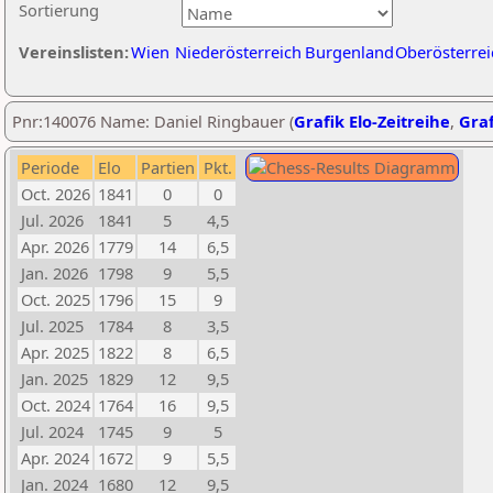
Sortierung
Vereinslisten:
Wien
Niederösterreich
Burgenland
Oberösterrei
Pnr:140076 Name: Daniel Ringbauer (
Grafik Elo-Zeitreihe
,
Graf
Periode
Elo
Partien
Pkt.
Oct. 2026
1841
0
0
Jul. 2026
1841
5
4,5
Apr. 2026
1779
14
6,5
Jan. 2026
1798
9
5,5
Oct. 2025
1796
15
9
Jul. 2025
1784
8
3,5
Apr. 2025
1822
8
6,5
Jan. 2025
1829
12
9,5
Oct. 2024
1764
16
9,5
Jul. 2024
1745
9
5
Apr. 2024
1672
9
5,5
Jan. 2024
1680
12
9,5