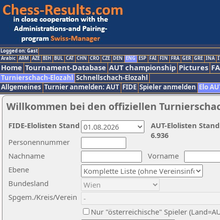
Logged on: Gast
Arabic
ARM
AZE
BIH
BUL
CAT
CHN
CRO
CZE
DEN
ENG
ESP
FAI
FIN
FRA
GER
GRE
INA
I
Home
Tournament-Database
AUT championship
Pictures
F
Turnierschach-Elozahl
Schnellschach-Elozahl
Allgemeines
Turnier anmelden: AUT
FIDE
Spieler anmelden
Elo AU
Willkommen bei den offiziellen Turnierscha
FIDE-Elolisten Stand
AUT-Elolisten Stand
6.936
Personennummer
Nachname
Vorname
Ebene
Bundesland
Spgem./Kreis/Verein
Nur "österreichische" Spieler (Land=A