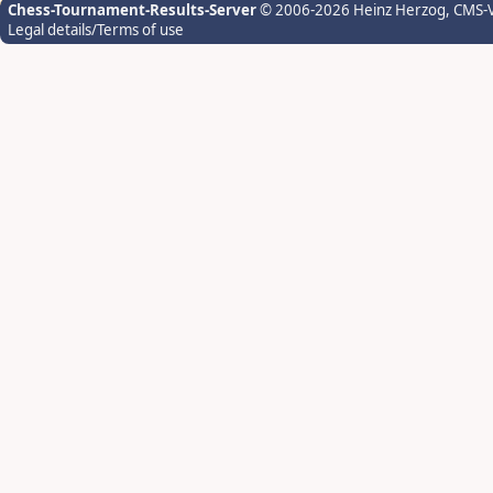
Chess-Tournament-Results-Server
© 2006-2026 Heinz Herzog
, CMS-
Legal details/Terms of use