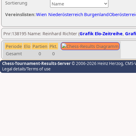
Sortierung
Vereinslisten:
Wien
Niederösterreich
Burgenland
Oberösterrei
Pnr:138195 Name: Reinhard Richter (
Grafik Elo-Zeitreihe
,
Grafi
Periode
Elo
Partien
Pkt.
Gesamt
0
0
Chess-Tournament-Results-Server
© 2006-2026 Heinz Herzog
, CMS-
Legal details/Terms of use