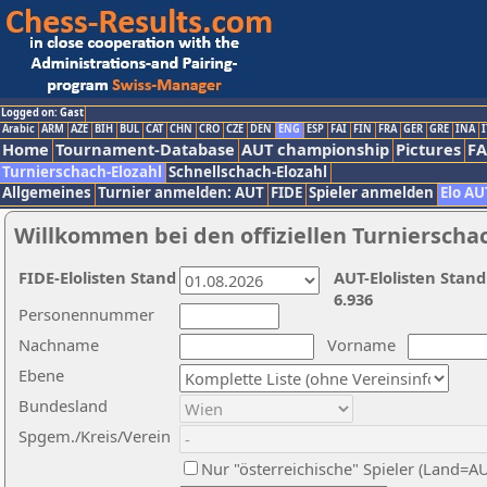
Logged on: Gast
Arabic
ARM
AZE
BIH
BUL
CAT
CHN
CRO
CZE
DEN
ENG
ESP
FAI
FIN
FRA
GER
GRE
INA
I
Home
Tournament-Database
AUT championship
Pictures
F
Turnierschach-Elozahl
Schnellschach-Elozahl
Allgemeines
Turnier anmelden: AUT
FIDE
Spieler anmelden
Elo AU
Willkommen bei den offiziellen Turnierscha
FIDE-Elolisten Stand
AUT-Elolisten Stand
6.936
Personennummer
Nachname
Vorname
Ebene
Bundesland
Spgem./Kreis/Verein
Nur "österreichische" Spieler (Land=A