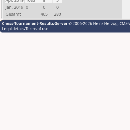
Apr. 2019
1083
8
5
Jan. 2019
0
0
0
Gesamt
465
280
Chess-Tournament-Results-Server
© 2006-2026 Heinz Herzog
, CMS-
Legal details/Terms of use