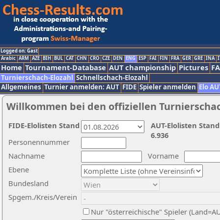
Logged on: Gast
Arabic
ARM
AZE
BIH
BUL
CAT
CHN
CRO
CZE
DEN
ENG
ESP
FAI
FIN
FRA
GER
GRE
INA
I
Home
Tournament-Database
AUT championship
Pictures
F
Turnierschach-Elozahl
Schnellschach-Elozahl
Allgemeines
Turnier anmelden: AUT
FIDE
Spieler anmelden
Elo AU
Willkommen bei den offiziellen Turnierscha
FIDE-Elolisten Stand
AUT-Elolisten Stand
6.936
Personennummer
Nachname
Vorname
Ebene
Bundesland
Spgem./Kreis/Verein
Nur "österreichische" Spieler (Land=A