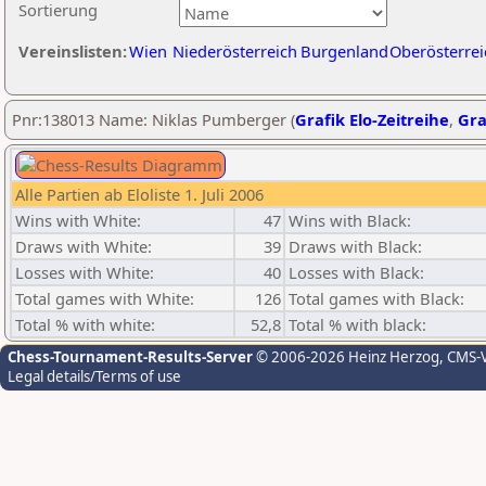
Sortierung
Vereinslisten:
Wien
Niederösterreich
Burgenland
Oberösterrei
Pnr:138013 Name: Niklas Pumberger (
Grafik Elo-Zeitreihe
,
Gra
Alle Partien ab Eloliste 1. Juli 2006
Wins with White:
47
Wins with Black:
Draws with White:
39
Draws with Black:
Losses with White:
40
Losses with Black:
Total games with White:
126
Total games with Black:
Total % with white:
52,8
Total % with black:
Chess-Tournament-Results-Server
© 2006-2026 Heinz Herzog
, CMS-
Legal details/Terms of use