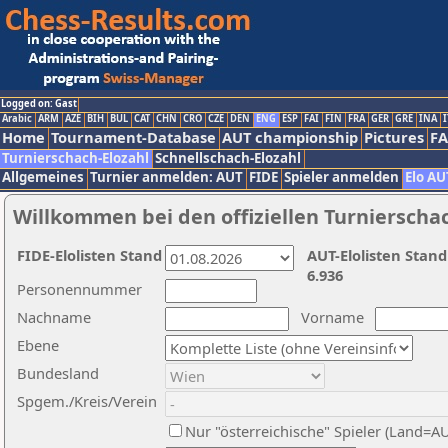
Logged on: Gast
Arabic
ARM
AZE
BIH
BUL
CAT
CHN
CRO
CZE
DEN
ENG
ESP
FAI
FIN
FRA
GER
GRE
INA
I
Home
Tournament-Database
AUT championship
Pictures
F
Turnierschach-Elozahl
Schnellschach-Elozahl
Allgemeines
Turnier anmelden: AUT
FIDE
Spieler anmelden
Elo AU
Willkommen bei den offiziellen Turnierscha
FIDE-Elolisten Stand
AUT-Elolisten Stand
6.936
Personennummer
Nachname
Vorname
Ebene
Bundesland
Spgem./Kreis/Verein
Nur "österreichische" Spieler (Land=A