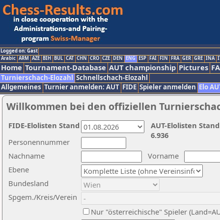
Logged on: Gast
Arabic
ARM
AZE
BIH
BUL
CAT
CHN
CRO
CZE
DEN
ENG
ESP
FAI
FIN
FRA
GER
GRE
INA
I
Home
Tournament-Database
AUT championship
Pictures
F
Turnierschach-Elozahl
Schnellschach-Elozahl
Allgemeines
Turnier anmelden: AUT
FIDE
Spieler anmelden
Elo AU
Willkommen bei den offiziellen Turnierscha
FIDE-Elolisten Stand
AUT-Elolisten Stand
6.936
Personennummer
Nachname
Vorname
Ebene
Bundesland
Spgem./Kreis/Verein
Nur "österreichische" Spieler (Land=A