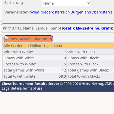
Sortierung
Vereinslisten:
Wien
Niederösterreich
Burgenland
Oberösterrei
Pnr:137765 Name: Samuel Kempf (
Grafik Elo-Zeitreihe
,
Grafik 
Alle Partien ab Eloliste 1. Juli 2006
Wins with White:
7
Wins with Black:
Draws with White:
0
Draws with Black:
Losses with White:
5
Losses with Black:
Total games with White:
12
Total games with Black:
Total % with white:
58,3
Total % with black:
Chess-Tournament-Results-Server
© 2006-2026 Heinz Herzog
, CMS-
Legal details/Terms of use