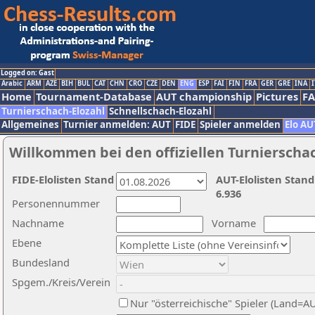
Logged on: Gast
Arabic
ARM
AZE
BIH
BUL
CAT
CHN
CRO
CZE
DEN
ENG
ESP
FAI
FIN
FRA
GER
GRE
INA
I
Home
Tournament-Database
AUT championship
Pictures
F
Turnierschach-Elozahl
Schnellschach-Elozahl
Allgemeines
Turnier anmelden: AUT
FIDE
Spieler anmelden
Elo AU
Willkommen bei den offiziellen Turnierscha
FIDE-Elolisten Stand
AUT-Elolisten Stand
6.936
Personennummer
Nachname
Vorname
Ebene
Bundesland
Spgem./Kreis/Verein
Nur "österreichische" Spieler (Land=A