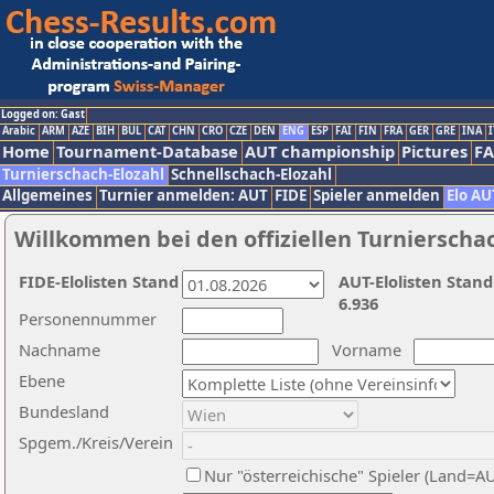
Logged on: Gast
Arabic
ARM
AZE
BIH
BUL
CAT
CHN
CRO
CZE
DEN
ENG
ESP
FAI
FIN
FRA
GER
GRE
INA
I
Home
Tournament-Database
AUT championship
Pictures
F
Turnierschach-Elozahl
Schnellschach-Elozahl
Allgemeines
Turnier anmelden: AUT
FIDE
Spieler anmelden
Elo AU
Willkommen bei den offiziellen Turnierscha
FIDE-Elolisten Stand
AUT-Elolisten Stand
6.936
Personennummer
Nachname
Vorname
Ebene
Bundesland
Spgem./Kreis/Verein
Nur "österreichische" Spieler (Land=A