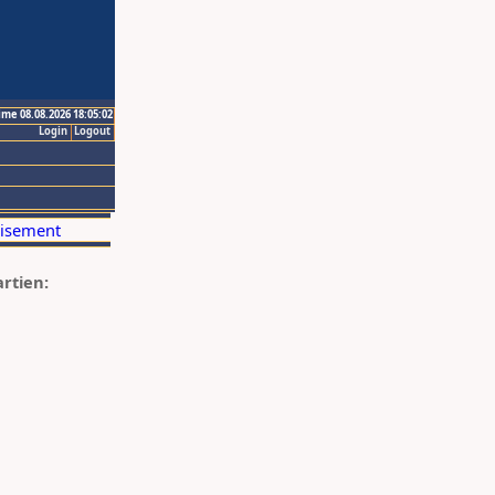
ime 08.08.2026 18:05:02
Login
Logout
artien: