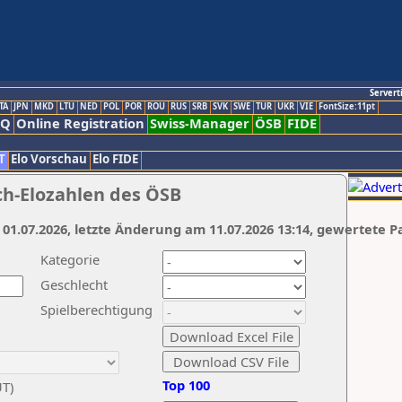
Servert
TA
JPN
MKD
LTU
NED
POL
POR
ROU
RUS
SRB
SVK
SWE
TUR
UKR
VIE
FontSize:11pt
AQ
Online Registration
Swiss-Manager
ÖSB
FIDE
T
Elo Vorschau
Elo FIDE
ch-Elozahlen des ÖSB
 01.07.2026, letzte Änderung am 11.07.2026 13:14, gewertete P
Kategorie
Geschlecht
Spielberechtigung
Top 100
UT)