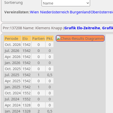
Sortierung
Vereinslisten:
Wien
Niederösterreich
Burgenland
Oberösterrei
Pnr:137208 Name: Klemens Knapp (
Grafik Elo-Zeitreihe
,
Grafik
Periode
Elo
Partien
Pkt.
Oct. 2026
1542
0
0
Jul. 2026
1542
0
0
Apr. 2026
1542
0
0
Jan. 2026
1542
0
0
Oct. 2025
1542
0
0
Jul. 2025
1542
1
0,5
Apr. 2025
1542
0
0
Jan. 2025
1542
1
0
Oct. 2024
1552
0
0
Jul. 2024
1552
0
0
Apr. 2024
1328
0
0
Jan. 2024
1328
2
0,5