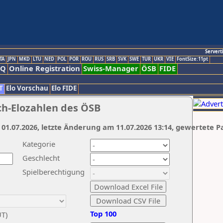
Servert
TA
JPN
MKD
LTU
NED
POL
POR
ROU
RUS
SRB
SVK
SWE
TUR
UKR
VIE
FontSize:11pt
AQ
Online Registration
Swiss-Manager
ÖSB
FIDE
T
Elo Vorschau
Elo FIDE
ch-Elozahlen des ÖSB
 01.07.2026, letzte Änderung am 11.07.2026 13:14, gewertete P
Kategorie
Geschlecht
Spielberechtigung
Top 100
UT)