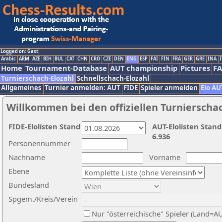
Logged on: Gast
Arabic
ARM
AZE
BIH
BUL
CAT
CHN
CRO
CZE
DEN
ENG
ESP
FAI
FIN
FRA
GER
GRE
INA
I
Home
Tournament-Database
AUT championship
Pictures
F
Turnierschach-Elozahl
Schnellschach-Elozahl
Allgemeines
Turnier anmelden: AUT
FIDE
Spieler anmelden
Elo AU
Willkommen bei den offiziellen Turnierscha
FIDE-Elolisten Stand
AUT-Elolisten Stand
6.936
Personennummer
Nachname
Vorname
Ebene
Bundesland
Spgem./Kreis/Verein
Nur "österreichische" Spieler (Land=A