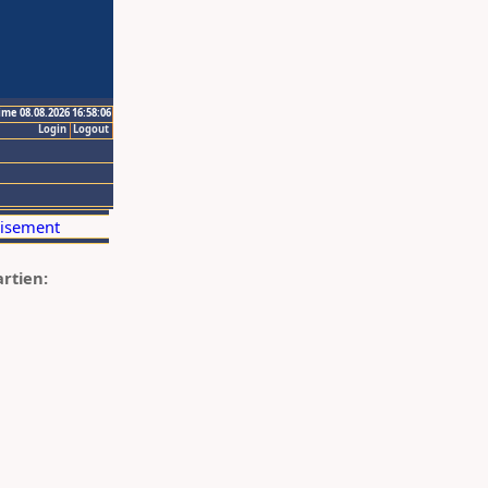
ime 08.08.2026 16:58:06
Login
Logout
artien: