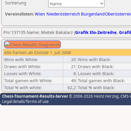
Sortierung
Vereinslisten:
Wien
Niederösterreich
Burgenland
Oberösterrei
Pnr:137135 Name: Mietek Bakalarz (
Grafik Elo-Zeitreihe
,
Grafi
Alle Partien ab Eloliste 1. Juli 2006
Wins with White:
20
Wins with Black:
Draws with White:
21
Draws with Black:
Losses with White:
8
Losses with Black:
Total games with White:
49
Total games with Black:
Total % with white:
62,2
Total % with black:
Chess-Tournament-Results-Server
© 2006-2026 Heinz Herzog
, CMS-
Legal details/Terms of use