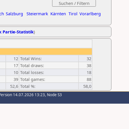
ch
Salzburg
Steiermark
Kärnten
Tirol
Vorarlberg
k Partie-Statistik
)
12
Total Wins:
32
17
Total draws:
38
10
Total losses:
18
39
Total games:
88
52,6
Total %:
58,0
Version 14.07.2026 13:23, Node S3