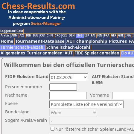
Logged on: Gast
Arabic
ARM
AZE
BIH
BUL
CAT
CHN
CRO
CZE
DEN
ENG
ESP
FAI
FIN
FRA
GER
GRE
INA
I
Home
Tournament-Database
AUT championship
Pictures
F
Turnierschach-Elozahl
Schnellschach-Elozahl
Allgemeines
Turnier anmelden: AUT
FIDE
Spieler anmelden
Elo AU
Willkommen bei den offiziellen Turnierscha
FIDE-Elolisten Stand
AUT-Elolisten Stand
6.936
Personennummer
Nachname
Vorname
Ebene
Bundesland
Spgem./Kreis/Verein
Nur "österreichische" Spieler (Land=A