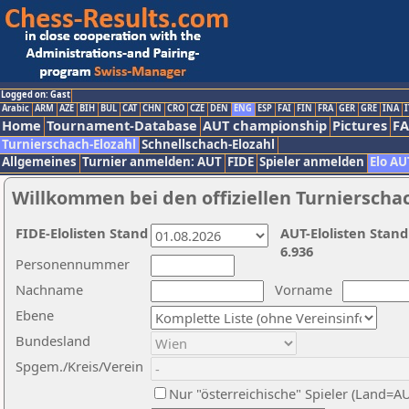
Logged on: Gast
Arabic
ARM
AZE
BIH
BUL
CAT
CHN
CRO
CZE
DEN
ENG
ESP
FAI
FIN
FRA
GER
GRE
INA
I
Home
Tournament-Database
AUT championship
Pictures
F
Turnierschach-Elozahl
Schnellschach-Elozahl
Allgemeines
Turnier anmelden: AUT
FIDE
Spieler anmelden
Elo AU
Willkommen bei den offiziellen Turnierscha
FIDE-Elolisten Stand
AUT-Elolisten Stand
6.936
Personennummer
Nachname
Vorname
Ebene
Bundesland
Spgem./Kreis/Verein
Nur "österreichische" Spieler (Land=A