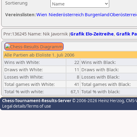
Sortierung
Vereinslisten:
Wien
Niederösterreich
Burgenland
Oberösterrei
Pnr:136245 Name: Nik Javornik (
Grafik Elo-Zeitreihe
,
Grafik Pa
Alle Partien ab Eloliste 1. Juli 2006
Wins with White:
22
Wins with Black:
Draws with White:
11
Draws with Black:
Losses with White:
8
Losses with Black:
Total games with White:
41
Total games with Black:
Total % with white:
67,1
Total % with black:
Chess-Tournament-Results-Server
© 2006-2026 Heinz Herzog
, CMS-
Legal details/Terms of use