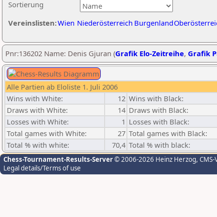
Sortierung
Vereinslisten:
Wien
Niederösterreich
Burgenland
Oberösterrei
Pnr:136202 Name: Denis Gjuran (
Grafik Elo-Zeitreihe
,
Grafik P
Alle Partien ab Eloliste 1. Juli 2006
Wins with White:
12
Wins with Black:
Draws with White:
14
Draws with Black:
Losses with White:
1
Losses with Black:
Total games with White:
27
Total games with Black:
Total % with white:
70,4
Total % with black:
Chess-Tournament-Results-Server
© 2006-2026 Heinz Herzog
, CMS-
Legal details/Terms of use