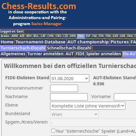
Logged on: Gast
Arabic
ARM
AZE
BIH
BUL
CAT
CHN
CRO
CZE
DEN
ENG
ESP
FAI
FIN
FRA
GER
GRE
INA
I
Home
Tournament-Database
AUT championship
Pictures
F
Turnierschach-Elozahl
Schnellschach-Elozahl
Allgemeines
Turnier anmelden: AUT
FIDE
Spieler anmelden
Elo AU
Willkommen bei den offiziellen Turnierscha
FIDE-Elolisten Stand
AUT-Elolisten Stand
6.936
Personennummer
Nachname
Vorname
Ebene
Bundesland
Spgem./Kreis/Verein
Nur "österreichische" Spieler (Land=A