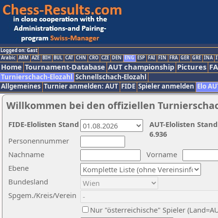
Logged on: Gast
Arabic
ARM
AZE
BIH
BUL
CAT
CHN
CRO
CZE
DEN
ENG
ESP
FAI
FIN
FRA
GER
GRE
INA
I
Home
Tournament-Database
AUT championship
Pictures
F
Turnierschach-Elozahl
Schnellschach-Elozahl
Allgemeines
Turnier anmelden: AUT
FIDE
Spieler anmelden
Elo AU
Willkommen bei den offiziellen Turnierscha
FIDE-Elolisten Stand
AUT-Elolisten Stand
6.936
Personennummer
Nachname
Vorname
Ebene
Bundesland
Spgem./Kreis/Verein
Nur "österreichische" Spieler (Land=A