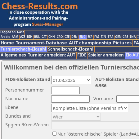
Logged on: Gast
Arabic
ARM
AZE
BIH
BUL
CAT
CHN
CRO
CZE
DEN
ENG
ESP
FAI
FIN
FRA
GER
GRE
INA
I
Home
Tournament-Database
AUT championship
Pictures
F
Turnierschach-Elozahl
Schnellschach-Elozahl
Allgemeines
Turnier anmelden: AUT
FIDE
Spieler anmelden
Elo AU
Willkommen bei den offiziellen Turnierscha
FIDE-Elolisten Stand
AUT-Elolisten Stand
6.936
Personennummer
Nachname
Vorname
Ebene
Bundesland
Spgem./Kreis/Verein
Nur "österreichische" Spieler (Land=A