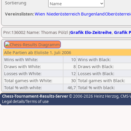
Sortierung
Vereinslisten:
Wien
Niederösterreich
Burgenland
Oberösterrei
Pnr:136002 Name: Thomas Pölzl (
Grafik Elo-Zeitreihe
,
Grafik P
Alle Partien ab Eloliste 1. Juli 2006
Wins with White:
10
Wins with Black:
Draws with White:
8
Draws with Black:
Losses with White:
12
Losses with Black:
Total games with White:
30
Total games with Black:
Total % with white:
46,7
Total % with black:
Chess-Tournament-Results-Server
© 2006-2026 Heinz Herzog
, CMS-
Legal details/Terms of use