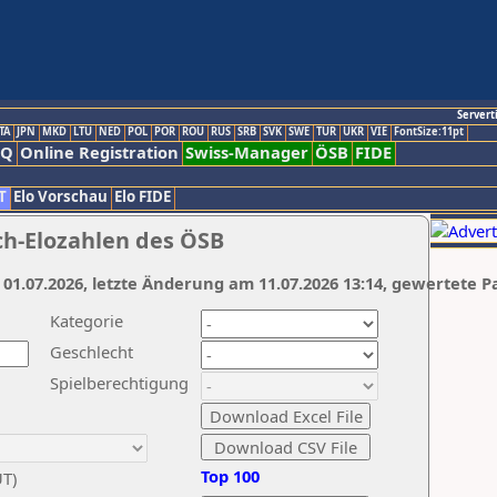
Servert
TA
JPN
MKD
LTU
NED
POL
POR
ROU
RUS
SRB
SVK
SWE
TUR
UKR
VIE
FontSize:11pt
AQ
Online Registration
Swiss-Manager
ÖSB
FIDE
T
Elo Vorschau
Elo FIDE
ch-Elozahlen des ÖSB
 01.07.2026, letzte Änderung am 11.07.2026 13:14, gewertete P
Kategorie
Geschlecht
Spielberechtigung
Top 100
UT)