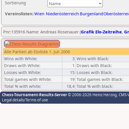
Sortierung
Vereinslisten:
Wien
Niederösterreich
Burgenland
Oberösterrei
Pnr:135916 Name: Andreas Rosenauer (
Grafik Elo-Zeitreihe
,
Gr
Alle Partien ab Eloliste 1. Juli 2006
Wins with White:
3
Wins with Black:
Draws with White:
1
Draws with Black:
Losses with White:
15
Losses with Black:
Total games with White:
19
Total games with Black:
Total % with white:
18,4
Total % with black:
Chess-Tournament-Results-Server
© 2006-2026 Heinz Herzog
, CMS-
Legal details/Terms of use