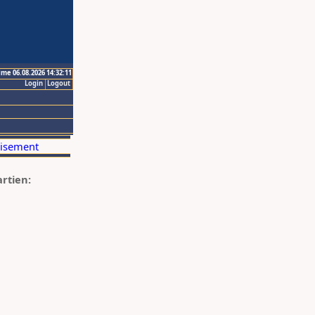
ime 06.08.2026 14:32:11
Login
Logout
artien: