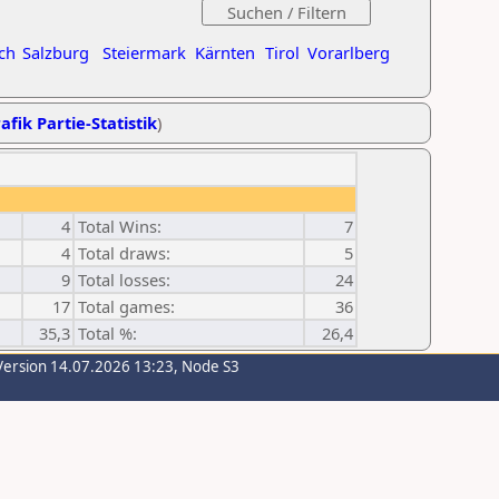
ch
Salzburg
Steiermark
Kärnten
Tirol
Vorarlberg
afik Partie-Statistik
)
4
Total Wins:
7
4
Total draws:
5
9
Total losses:
24
17
Total games:
36
35,3
Total %:
26,4
Version 14.07.2026 13:23, Node S3