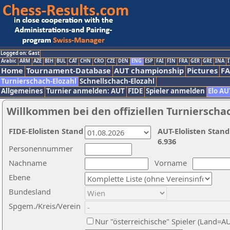
Logged on: Gast
Arabic
ARM
AZE
BIH
BUL
CAT
CHN
CRO
CZE
DEN
ENG
ESP
FAI
FIN
FRA
GER
GRE
INA
I
Home
Tournament-Database
AUT championship
Pictures
F
Turnierschach-Elozahl
Schnellschach-Elozahl
Allgemeines
Turnier anmelden: AUT
FIDE
Spieler anmelden
Elo AU
Willkommen bei den offiziellen Turnierscha
FIDE-Elolisten Stand
AUT-Elolisten Stand
6.936
Personennummer
Nachname
Vorname
Ebene
Bundesland
Spgem./Kreis/Verein
Nur "österreichische" Spieler (Land=A