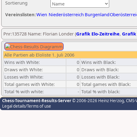
Sortierung
Vereinslisten:
Wien
Niederösterreich
Burgenland
Oberösterrei
Pnr:135728 Name: Florian Londer (
Grafik Elo-Zeitreihe
,
Grafik 
Alle Partien ab Eloliste 1. Juli 2006
Wins with White:
0
Wins with Black:
Draws with White:
0
Draws with Black:
Losses with White:
0
Losses with Black:
Total games with White:
0
Total games with Black:
Total % with white:
-
Total % with black:
Chess-Tournament-Results-Server
© 2006-2026 Heinz Herzog
, CMS-
Legal details/Terms of use