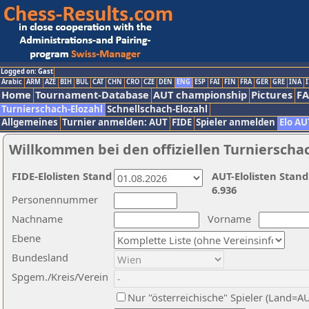
Logged on: Gast
Arabic
ARM
AZE
BIH
BUL
CAT
CHN
CRO
CZE
DEN
ENG
ESP
FAI
FIN
FRA
GER
GRE
INA
I
Home
Tournament-Database
AUT championship
Pictures
F
Turnierschach-Elozahl
Schnellschach-Elozahl
Allgemeines
Turnier anmelden: AUT
FIDE
Spieler anmelden
Elo AU
Willkommen bei den offiziellen Turnierscha
FIDE-Elolisten Stand
AUT-Elolisten Stand
6.936
Personennummer
Nachname
Vorname
Ebene
Bundesland
Spgem./Kreis/Verein
Nur "österreichische" Spieler (Land=A