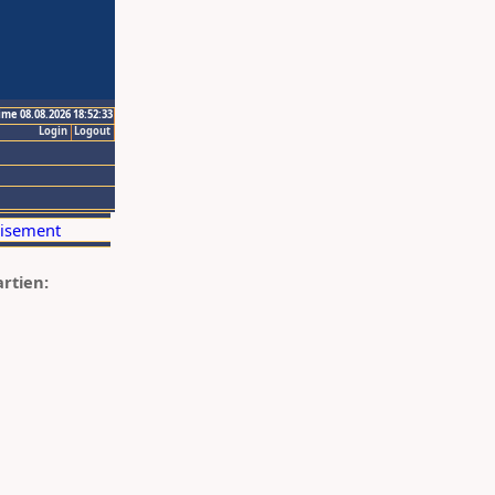
ime 08.08.2026 18:52:33
Login
Logout
artien: