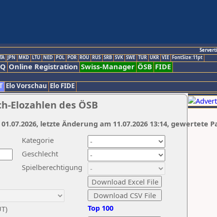
Servert
TA
JPN
MKD
LTU
NED
POL
POR
ROU
RUS
SRB
SVK
SWE
TUR
UKR
VIE
FontSize:11pt
AQ
Online Registration
Swiss-Manager
ÖSB
FIDE
T
Elo Vorschau
Elo FIDE
ch-Elozahlen des ÖSB
 01.07.2026, letzte Änderung am 11.07.2026 13:14, gewertete P
Kategorie
Geschlecht
Spielberechtigung
Top 100
UT)