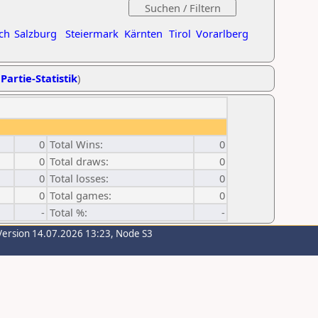
ch
Salzburg
Steiermark
Kärnten
Tirol
Vorarlberg
Partie-Statistik
)
0
Total Wins:
0
0
Total draws:
0
0
Total losses:
0
0
Total games:
0
-
Total %:
-
Version 14.07.2026 13:23, Node S3