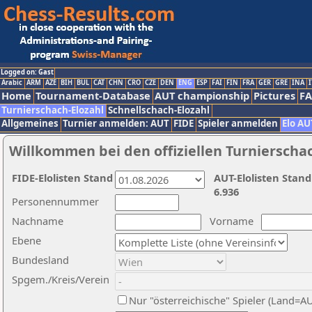
Logged on: Gast
Arabic
ARM
AZE
BIH
BUL
CAT
CHN
CRO
CZE
DEN
ENG
ESP
FAI
FIN
FRA
GER
GRE
INA
I
Home
Tournament-Database
AUT championship
Pictures
F
Turnierschach-Elozahl
Schnellschach-Elozahl
Allgemeines
Turnier anmelden: AUT
FIDE
Spieler anmelden
Elo AU
Willkommen bei den offiziellen Turnierscha
FIDE-Elolisten Stand
AUT-Elolisten Stand
6.936
Personennummer
Nachname
Vorname
Ebene
Bundesland
Spgem./Kreis/Verein
Nur "österreichische" Spieler (Land=A