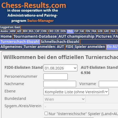
Logged on: Gast
Arabic
ARM
AZE
BIH
BUL
CAT
CHN
CRO
CZE
DEN
ENG
ESP
FAI
FIN
FRA
GER
GRE
INA
I
Home
Tournament-Database
AUT championship
Pictures
F
Turnierschach-Elozahl
Schnellschach-Elozahl
Allgemeines
Turnier anmelden: AUT
FIDE
Spieler anmelden
Elo AU
Willkommen bei den offiziellen Turnierscha
FIDE-Elolisten Stand
AUT-Elolisten Stand
6.936
Personennummer
Nachname
Vorname
Ebene
Bundesland
Spgem./Kreis/Verein
Nur "österreichische" Spieler (Land=A